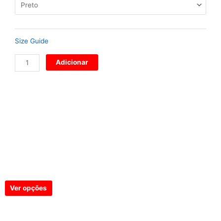
Size Guide
Adicionar
Produtos Relacionados
Produtos Relacionados
Snapback Bordado
€
26
Ver opções