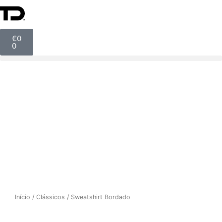
€
0
0
Início
/
Clássicos
/ Sweatshirt Bordado