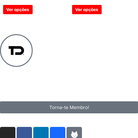
Ver opções
Ver opções
Loja
Membros
Prémios, Festivais, Concursos
Coworks
Contactos
Torna-te Membro!
Segue-nos